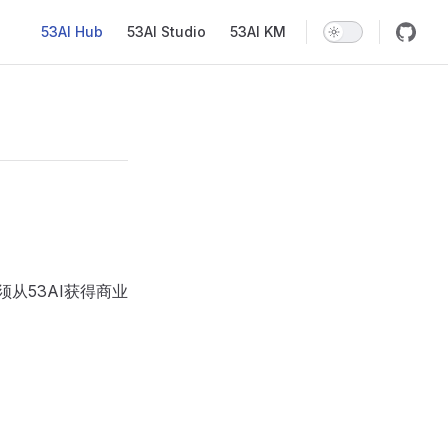
Main Navigation
53AI Hub
53AI Studio
53AI KM
从53AI获得商业