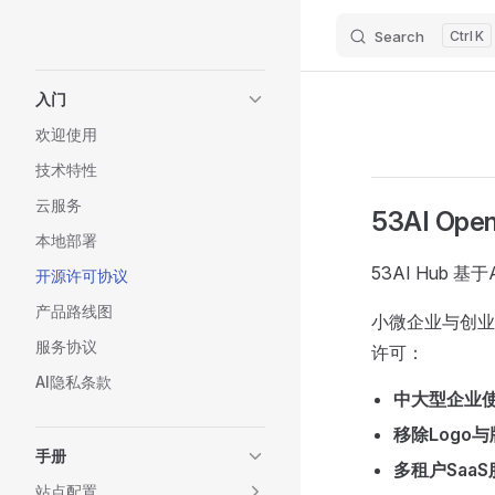
Search
K
Skip to content
Sidebar Navigation
入门
欢迎使用
技术特性
云服务
53AI Open
本地部署
53AI Hub 基
开源许可协议
产品路线图
小微企业与创业
服务协议
许可：
AI隐私条款
中大型企业
移除Logo
手册
多租户SaaS
站点配置